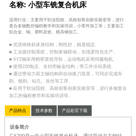
名称: 小型车铣复合机床
适用行业：主要用于职业院校、高校创客创新实验室等，进行
复合多轴数控编程教学和实操培训，小零件加工等；主要加工
铝合金、铜、塑料及铁、模具钢加工。
■ 优质铸铁斜床身结构，刚性好，精度稳定.
■ 工业级控制系统，控制多轴联动，实现柔性化生产.
■ XYZ轴采用精密直线导轨，运动电机采用伺服电机.
■ 使用220电压、全封闭钣金结构；带工件冷却系统.
■ 通过带动力双主轴结构和自动换刀装置，可同步完成车
削、铣削、钻孔、攻丝等工序.
■ 应用于职业院校、高校创客创新实验室等，进行多轴复合
加工的编程教学和实操培训等.
产品特点
技术参数
产品彩页下载
设备简介
CX200是一款小型车铣复合机床，通过双动力主轴结