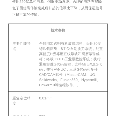
使用220伏单相电源、伺服驱动系统。合理的电路布局降
低了因信号传输衰减所引起的信噪比下降，从而保证信号
正确可靠的传输。
技术参数
主要性能特
全封闭加透明有机玻璃结构、采用30度
点
铸铁斜床身，8工位自动换刀系统，配置
高精度H级等磨直线导轨和研磨滚珠丝
杆；搭载980TB工业级数控系统；执行
通用标准G代码编程，支持M代码及S代
码，兼容FANUC，三菱G代码和多种
CAD/CAM软件（MasterCAM、UG、
Solidworks、Fusion360、Hypermill、
Powermill等编程软件）。
重复定位精
0.01mm
度