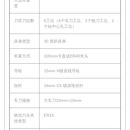
大进给速
度
刀库刀位数
8工位（4个车刀工位、2个铣刀工位、2
个钻中心孔工位）
床身类型
30 度斜床身
夹紧方式
100mm卡盘或ER40夹头
导轨
15mm H级直线导轨
丝杆
16mm C5 级滚珠丝杆
车刀规格
方车刀10mm×10mm
铣动力头夹
ER16
持类型