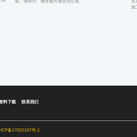
低、体积小、噪音低可放在办公室。
生
加
资料下载
联系我们
| 粤ICP备17022107号-1