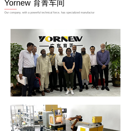
Yornew 育菁车间
Hop
Our company, with a powerful technical force, has specialized manufactur
ing equipments and
advanced testing instruments.