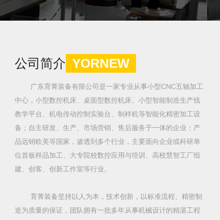
公司简介
YORNEW
广东育菁装备有限公司是一家专业从事小型CNC五轴加工
中心，小型数控机床、桌面型数控机床、小型智能制造生产线
教学平台、机电传动控制实验台、制样机等智能化精密加工设
备；自主研发、生产、市场营销、售后服务于一体的企业；产
品远销欧美等国家，渗透到多个行业，主要面向企业或科研单
位首板样品加工、大专院校数控应用与培训、高校慧智工厂组
建、创客、创新工作室等行业。
育菁装备坚持以人为本，技术创新，以标准流程、精密制
造为质量的保证，团队拥有一批多年从事机械设计的精湛工程