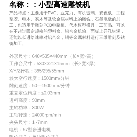
名称：：小型高速雕铣机
产品特点：主要用于PVC、亚克力、有机玻璃、双色板、工程
塑胶、电木、实木等及软金属材料上的雕铣，石墨电极的加
工，也适用于雕刻PCB电路板、代木模型模具，工艺品、可以
在不超过限定规格的塑料盒、铝合金机箱、面板上开孔铣洞，
还能以低进给速率对铝合金，铜等金属材料进行三维雕刻及钻
铣加工。
外形尺寸：640×535×440mm（长×宽×高）
工作台尺寸：530×321×15mm（长×宽×厚）
X/Y/Z行程：395/295/55mm
较大空行速度：1500mm/分钟
雕刻速度：50—1500mm/分钟
重复定位精度：≤0.03mm
进料高度：90mm
主轴功率：800W
主轴转速：24000rpm/min
夹头尺寸：1~7mm
电机：57型步进电机
限位开关：单边限位开关