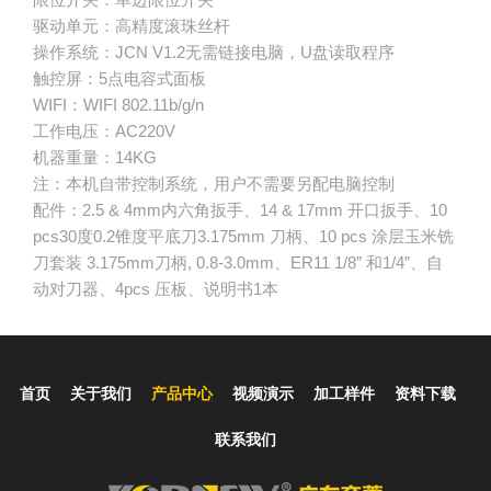
驱动单元：高精度滚珠丝杆
操作系统：JCN V1.2无需链接电脑，U盘读取程序
触控屏：5点电容式面板
WIFI：WIFI 802.11b/g/n
工作电压：AC220V
机器重量：14KG
注：本机自带控制系统，用户不需要另配电脑控制
配件：2.5 & 4mm内六角扳手、14 & 17mm 开口扳手、10
pcs30度0.2锥度平底刀3.175mm 刀柄、10 pcs 涂层玉米铣
刀套装 3.175mm刀柄, 0.8-3.0mm、ER11 1/8” 和1/4”、自
动对刀器、4pcs 压板、说明书1本
首页
关于我们
产品中心
视频演示
加工样件
资料下载
联系我们