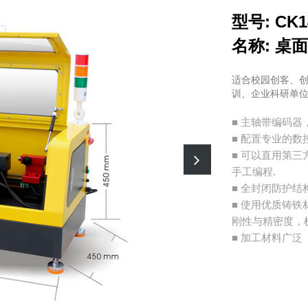
型号: CK1
名称: 桌
适合校园创客、
训、企业科研单
■ 主轴带编码器
■ 配置专业的
■ 可以直用第三
手工编程.
■ 全封闭防护结
■ 使用优质铸
刚性与精密度，
■ 加工材料广泛