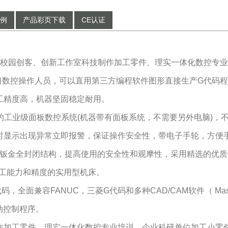
例
产品彩页下载
CE认证
合校园创客、创新工作室科技制作加工零件、理实一体化数控专
习数控操作人员，可以直用第三方编程软件图形直接生产G代码程
工精度高，机器坚固稳定耐用。
业的工业级面板数控系统(机器带有面板系统，不需要另外电脑)
时显示出现异常立即报警，保证操作安全性，带电子手轮，方便
金属钣金全封闭结构，提高使用的安全性和观摩性，采用精选的优
加工能力和精度的实用型机床。
码，全面兼容FANUC，三菱G代码和多种CAD/CAM软件（ Mas
动控制程序。
作加工零件、理实一体化数控专业培训、企业科研单位加工小零