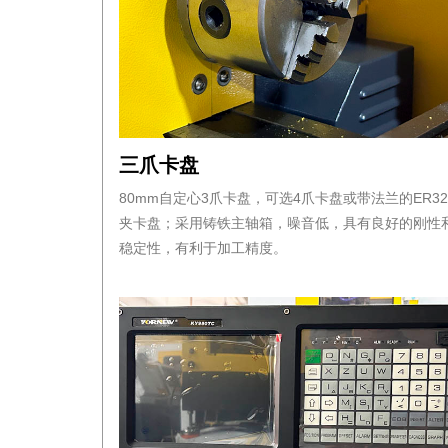
三爪卡盘
80mm自定心3爪卡盘，可选4爪卡盘或带法兰的ER3
夹卡盘；采用铸铁主轴箱，噪音低，具有良好的刚性
稳定性，有利于加工精度。