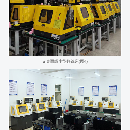
▲桌面级小型数铣床(图4)