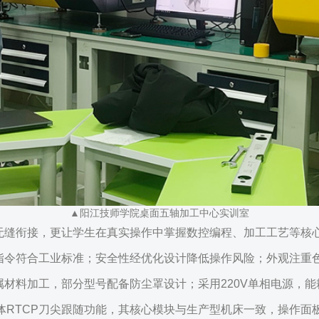
▲阳江技师学院桌面五轴加工中心实训室
无缝衔接，更让学生在真实操作中掌握数控编程、加工工艺等核
指令符合工业标准；安全性经优化设计降低操作风险；外观注重
料加工，部分型号配备防尘罩设计；采用220V单相电源，能耗仅
、具体RTCP刀尖跟随功能，其核心模块与生产型机床一致，操作