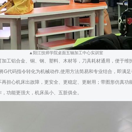
▲阳江技师学院桌面五轴加工中心实训室
铝合金、铜、钢、塑料、木材等，刀具耗材通用，便于维护升级;采用M
ill等软件编程，将G代码指令转化为机械动作,使用方法简易和专业结
不再担心机床出故障，更安全、更稳定、更耐用；带图形仿真功
作，功能更强大，机床虽小、五脏俱全。